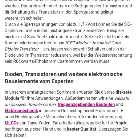
werden. Dadurch verhindert man die Sättigung des Transistors und
dir Schaltung des Transistors in den Sperrzustand gelingt
wesentlich schneller.
Durch die Sperrspannungen von bis zu 1,7 kVolt können Sie die SiC-
Dioden vor allem in der Leistungselektronik einsetzen. Beispiele
hierfür sind Schaltnetzteile und Umrichter. Setzen Sie die Diode als
Kommunikationspartner für ein
IGBT Modul – Insulated Gate
Bipolar Transistor
– ein, lassen sich sowohl Schaltverluste in der
Diode und im Transistor reduzieren, weil bei der Wiedereinschaltung
kein Rückwärts-Erholstrom übernommen werden muss.
Dioden, Transistoren und weitere elektronische
Bauelemente vom Experten
In unserem umfangreichen Sortiment erwarten Sie diverse
diskrete
Module
für Ihre Anwendungen. Außerdem halten wir eine
Vielzahl
an passiven Bauelementen
,
frequenzgebenden Bauteilen
und
Elektromechanik
in unserem Onlineshop bereit – darunter z. B.
auch Hochkapazitive Mehrschichtkeramikkondensatoren, sog.
MLCCs
von Taiyo Yuden. Sie erhalten alles, was Sie für Ihr Projekt
benötigen aus einer Hand und in
bester Qualität
. Überzeugen Sie
sich selbst!