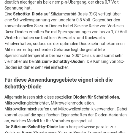
deutlich niedriger als bei einem p-n-Übergang, der circa 0,7 Volt
Spannung hat.
Eine
Schottky-Diode
auf Siliziumcarbid-Basis (SiC) verfügt über
eine Schwellenspannung von ungefähr 0,8 Volt. Gegenüber den
konventionellen Silizium-Dioden bietet Sie eine Reihe von Vorteilen.
Diese Dioden erhalten Sie mit Sperrspannungen von bis zu 1,7 kVolt.
Weiterhin haben sie fast kein Vorwärts- und Rückwärts-
Erholverhalten, sodass sie der optimalen Diode sehr nahekommen.
Mit einem entsprechenden Gehäuse liegt die gestattete
Sperrschichttemperatur bei maximal 200° Celsius und somit sehr
viel höher als bei
Silizium-Schottky-Dioden
. Die Kühlung von SiC-
Dioden ist daher sehr viel einfacher.
Für diese Anwendungsgebiete eignet sich die
Schottky-Diode
Allgemein lassen sich diese speziellen
Dioden für Schaltdioden
,
Mikrowellengleichrichter, Mikrowellenmodulation,
Mikrowellenmischstufen und Mikrowellentechnik verwenden. Dabei
kommt es auf die spezifischen Eigenschaften der Dioden-Varianten
an, welches Modell für Ihr Vorhaben geeignet ist.
Die
Silizium-Schottky-Diode
kann beispielsweise parallel zur
Kollektor-Basis-Strecke eines Silizium-Bipolar-Transistors gestaltet