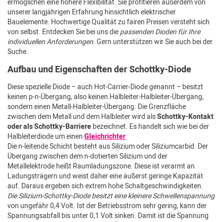
ermöglichen eine höhere Flexibilität. Sie profitieren außerdem von
unserer langjährigen Erfahrung hinsichtlich elektrischer
Bauelemente. Hochwertige Qualität zu fairen Preisen versteht sich
von selbst. Entdecken Sie bei uns die
passenden Dioden für Ihre
individuellen Anforderungen
. Gern unterstützen wir Sie auch bei der
Suche.
Aufbau und Eigenschaften der Schottky-Diode
Diese spezielle Diode – auch Hot-Carrier-Diode genannt – besitzt
keinen p-n-Übergang, also keinen Halbleiter-Halbleiter-Übergang,
sondern einen Metall-Halbleiter-Übergang. Die Grenzfläche
zwischen dem Metall und dem Halbleiter wird als
Schottky-Kontakt
oder als Schottky-Barriere
bezeichnet. Es handelt sich wie bei der
Halbleiterdiode um einen
Gleichrichter
.
Die n-leitende Schicht besteht aus Silizium oder Siliziumcarbid. Der
Übergang zwischen dem n-dotierten Silizium und der
Metallelektrode heißt Raumladungszone. Diese ist verarmt an
Ladungsträgern und weist daher eine äußerst geringe Kapazität
auf. Daraus ergeben sich extrem hohe Schaltgeschwindigkeiten.
Die Silizium-Schottky-Diode besitzt eine kleinere Schwellenspannung
von ungefähr 0,4 Volt. Ist der Betriebsstrom sehr gering, kann der
Spannungsabfall bis unter 0,1 Volt sinken. Damit ist die Spannung