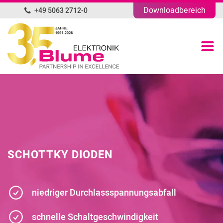
Downloadbereich
+49 5063 2712-0
DE
Produktübersicht
Portfolio
Unternehmen
News
SCHOTTKY DIODEN
Blog
niedriger Durchlassspannungsabfall
Kontakt
schnelle Schaltgeschwindigkeit