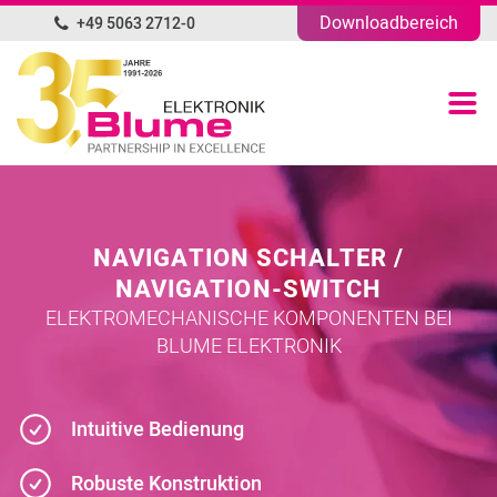
Downloadbereich
+49 5063 2712-0
DE
Produktübersicht
Portfolio
Unternehmen
NAVIGATION SCHALTER /
NAVIGATION-SWITCH
News
ELEKTROMECHANISCHE KOMPONENTEN BEI
BLUME ELEKTRONIK
Blog
Intuitive Bedienung
Kontakt
Robuste Konstruktion