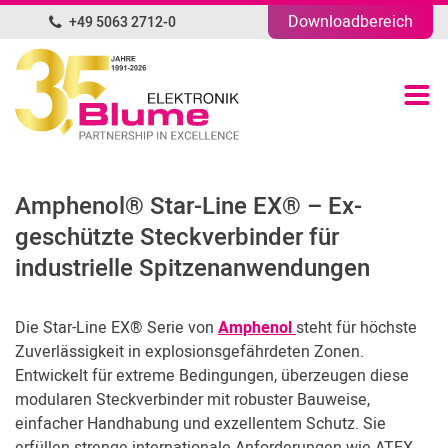
Downloadbereich
+49 5063 2712-0
DE
Produktübersicht
Portfolio
Amphenol® Star-Line EX® – Ex-
Unternehmen
geschützte Steckverbinder für
industrielle Spitzenanwendungen
News
Die Star-Line EX® Serie von
Amphenol
steht für höchste
Blog
Zuverlässigkeit in explosionsgefährdeten Zonen.
Entwickelt für extreme Bedingungen, überzeugen diese
Kontakt
modularen Steckverbinder mit robuster Bauweise,
einfacher Handhabung und exzellentem Schutz. Sie