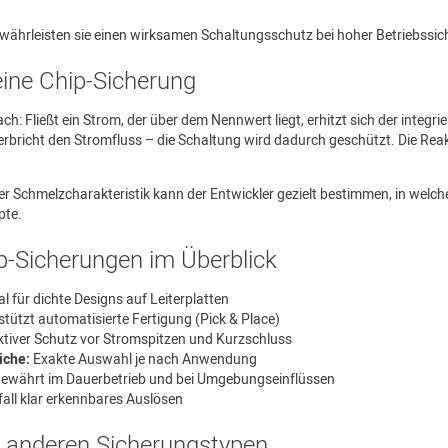
ewährleisten sie einen wirksamen Schaltungsschutz bei hoher Betriebssich
eine Chip-Sicherung
ach: Fließt ein Strom, der über dem Nennwert liegt, erhitzt sich der int
erbricht den Stromfluss – die Schaltung wird dadurch geschützt. Die Rea
r Schmelzcharakteristik kann der Entwickler gezielt bestimmen, in welche
pte.
ip-Sicherungen im Überblick
al für dichte Designs auf Leiterplatten
tützt automatisierte Fertigung (Pick & Place)
ktiver Schutz vor Stromspitzen und Kurzschluss
iche:
Exakte Auswahl je nach Anwendung
ewährt im Dauerbetrieb und bei Umgebungseinflüssen
fall klar erkennbares Auslösen
u anderen Sicherungstypen