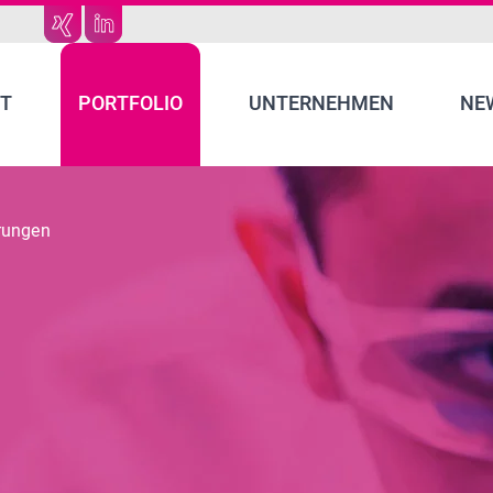
T
PORTFOLIO
UNTERNEHMEN
NE
rungen
N