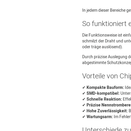
In jedem dieser Bereiche g
So funktioniert 
Die Funktionsweise ist einf
schmilzt der Draht und unt
oder träge auslösend).
Durch präzise Auslegung de
abgestimmte Schutzkonze
Vorteile von Ch
✔
Kompakte Bauform:
Ide
✔
SMD-kompatibel:
Unters
✔
Schnelle Reaktion:
Effe
✔
Präzise Nennstrombere
✔
Hohe Zuverlässigkeit:
B
✔
Wartungsarm:
Im Fehler
Unterschiede z