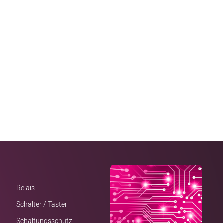
Relais
Schalter / Taster
Schaltungsschutz