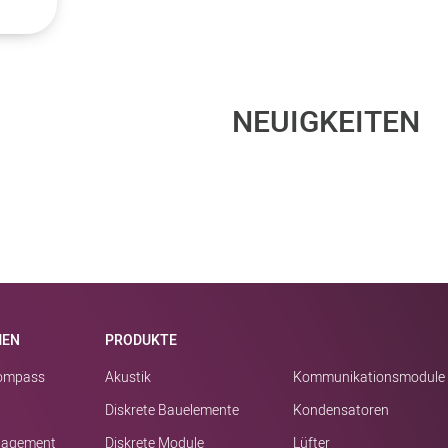
NEUIGKEITEN
MEN
PRODUKTE
kompass
Akustik
Kommunikationsmodule
Diskrete Bauelemente
Kondensatoren
nagement
Diskrete Module
Lüfter