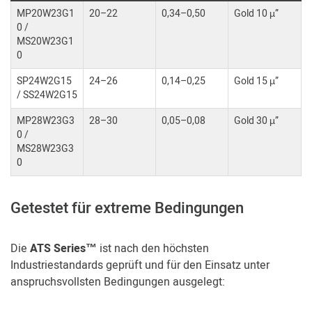
MP20W23G1
20–22
0,34–0,50
Gold 10 µ”
0 /
MS20W23G1
0
SP24W2G15
24–26
0,14–0,25
Gold 15 µ”
/ SS24W2G15
MP28W23G3
28–30
0,05–0,08
Gold 30 µ”
0 /
MS28W23G3
0
Getestet für extreme Bedingungen
Die
ATS Series™
ist nach den höchsten
Industriestandards geprüft und für den Einsatz unter
anspruchsvollsten Bedingungen ausgelegt: