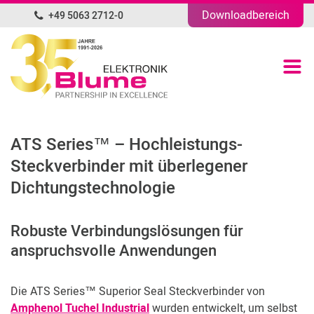
Downloadbereich
+49 5063 2712-0
DE
Produktübersicht
Portfolio
ATS Series™ – Hochleistungs-
Unternehmen
Steckverbinder mit überlegener
Dichtungstechnologie
News
Robuste Verbindungslösungen für
Blog
anspruchsvolle Anwendungen
Kontakt
Die ATS Series™ Superior Seal Steckverbinder von
Amphenol Tuchel Industrial
wurden entwickelt, um selbst