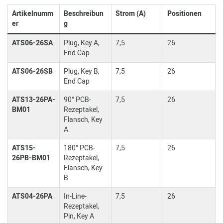
Artikelnumm
Beschreibun
Strom (A)
Positionen
er
g
ATS06-26SA
Plug, Key A,
7,5
26
End Cap
ATS06-26SB
Plug, Key B,
7,5
26
End Cap
ATS13-26PA-
90° PCB-
7,5
26
BM01
Rezeptakel,
Flansch, Key
A
ATS15-
180° PCB-
7,5
26
26PB-BM01
Rezeptakel,
Flansch, Key
B
ATS04-26PA
In-Line-
7,5
26
Rezeptakel,
Pin, Key A