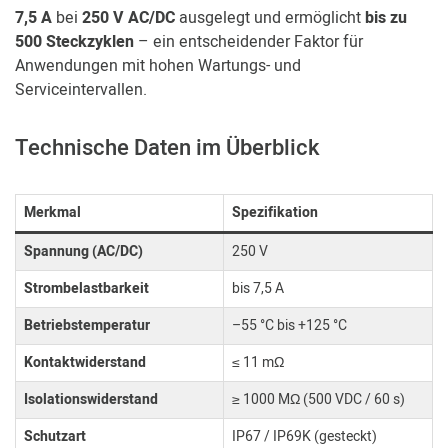
7,5 A
bei
250 V AC/DC
ausgelegt und ermöglicht
bis zu
500 Steckzyklen
– ein entscheidender Faktor für
Anwendungen mit hohen Wartungs- und
Serviceintervallen.
Technische Daten im Überblick
Merkmal
Spezifikation
Spannung (AC/DC)
250 V
Strombelastbarkeit
bis 7,5 A
Betriebstemperatur
–55 °C bis +125 °C
Kontaktwiderstand
≤ 11 mΩ
Isolationswiderstand
≥ 1000 MΩ (500 VDC / 60 s)
Schutzart
IP67 / IP69K (gesteckt)