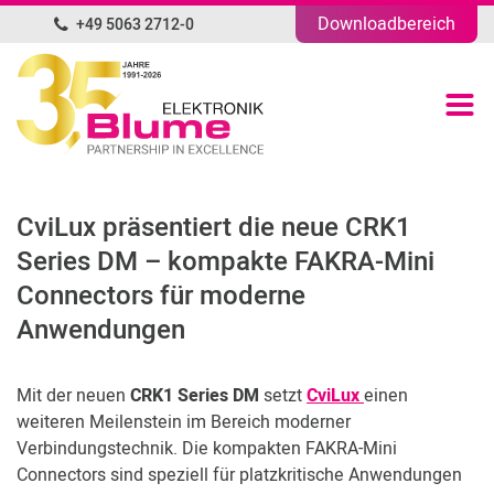
Downloadbereich
+49 5063 2712-0
DE
Produktübersicht
Portfolio
CviLux präsentiert die neue CRK1
Unternehmen
Series DM – kompakte FAKRA-Mini
Connectors für moderne
News
Anwendungen
Blog
Mit der neuen
CRK1 Series DM
setzt
CviLux
einen
weiteren Meilenstein im Bereich moderner
Kontakt
Verbindungstechnik. Die kompakten FAKRA-Mini
Connectors sind speziell für platzkritische Anwendungen