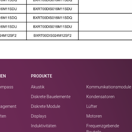
MEN
PRODUKTE
kompass
Akustik
Kommunikationsmodule
Diskrete Bauelemente
Kondensatoren
nagement
Diskrete Module
Lüfter
ften
Displays
Motoren
Induktivitäten
Frequenzgebende