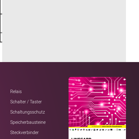
Relais
Schalter / Taster
Schaltungsschutz
Speicherbausteine
Steckverbinder