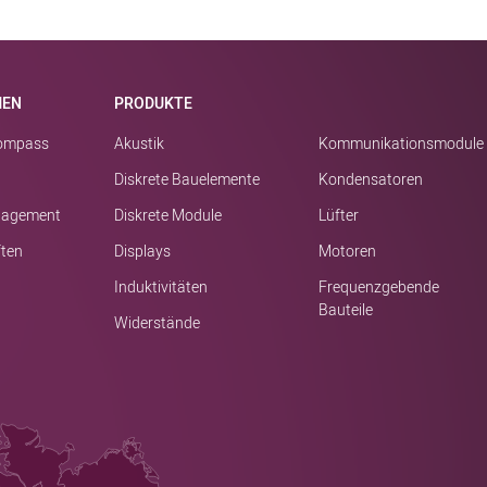
MEN
PRODUKTE
kompass
Akustik
Kommunikationsmodule
Diskrete Bauelemente
Kondensatoren
nagement
Diskrete Module
Lüfter
ften
Displays
Motoren
Induktivitäten
Frequenzgebende
Bauteile
Widerstände