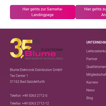
Hier gehts zur Samwha-
Hier gehts z
Landingpage
An
UNTERNEH
Lieferzeiten
Partner
Qualitätsma
Blume Elektronik Distribution GmbH
Mitgliedscha
Tec Center 1
31162 Bad Salzdetfurth
Karriere
News
Telefon:
+49 5063 2712-0
Blog
Telefax: +49 5063 2712-12