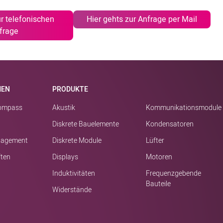
ur telefonischen
Hier gehts zur Anfrage per Mail
frage
MEN
PRODUKTE
kompass
Akustik
Kommunikationsmodule
Diskrete Bauelemente
Kondensatoren
nagement
Diskrete Module
Lüfter
ften
Displays
Motoren
Induktivitäten
Frequenzgebende
Bauteile
Widerstände