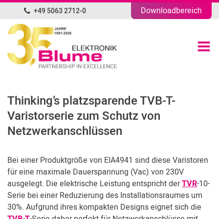
Downloadbereich
+49 5063 2712-0
DE
Produktübersicht
Portfolio
Thinking’s platzsparende TVB-T-
Unternehmen
Varistorserie zum Schutz von
Netzwerkanschlüssen
News
Bei einer Produktgröße von EIA4941 sind diese Varistoren
Blog
für eine maximale Dauerspannung (Vac) von 230V
ausgelegt. Die elektrische Leistung entspricht der
TVR
-10-
Kontakt
Serie bei einer Reduzierung des Installationsraumes um
30%. Aufgrund ihres kompakten Designs eignet sich die