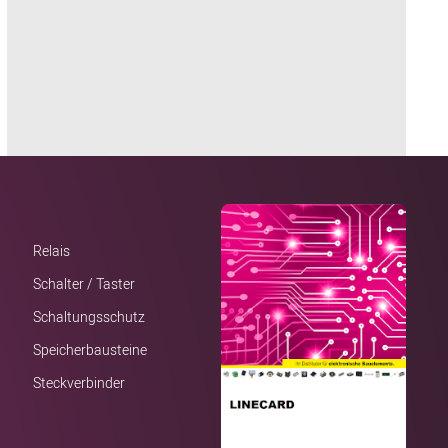
Relais
Schalter / Taster
Schaltungsschutz
Speicherbausteine
Steckverbinder