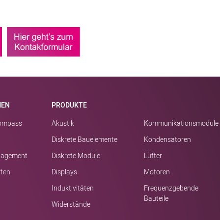
MEN
PRODUKTE
kompass
Akustik
Kommunikationsmodule
Diskrete Bauelemente
Kondensatoren
nagement
Diskrete Module
Lüfter
ften
Displays
Motoren
Induktivitäten
Frequenzgebende
Bauteile
Widerstände