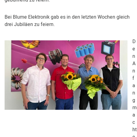
gebührend zu feiern.
Kundenbereich
Bei Blume Elektronik gab es in den letzten Wochen gleich
drei Jubiläen zu feiern.
D
e
n
A
n
f
a
n
g
m
a
c
ht