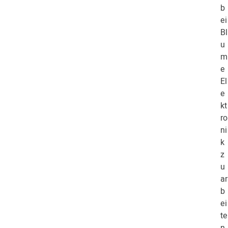
b
ei
Bl
u
m
e
El
e
kt
ro
ni
k
z
u
ar
b
ei
te