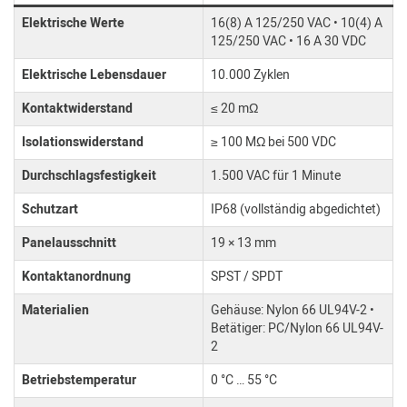
Elektrische Werte
16(8) A 125/250 VAC • 10(4) A
125/250 VAC • 16 A 30 VDC
Elektrische Lebensdauer
10.000 Zyklen
Kontaktwiderstand
≤ 20 mΩ
Isolationswiderstand
≥ 100 MΩ bei 500 VDC
Durchschlagsfestigkeit
1.500 VAC für 1 Minute
Schutzart
IP68 (vollständig abgedichtet)
Panelausschnitt
19 × 13 mm
Kontaktanordnung
SPST / SPDT
Materialien
Gehäuse: Nylon 66 UL94V-2 •
Betätiger: PC/Nylon 66 UL94V-
2
Betriebstemperatur
0 °C … 55 °C