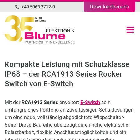
Downloadbereich
+49 5063 2712-0
DE
Produktübersicht
Portfolio
Kompakte Leistung mit Schutzklasse
Unternehmen
IP68 – der RCA1913 Series Rocker
Switch von E-Switch
News
Mit der
RCA1913 Series
erweitert
E-Switch
sein
Blog
umfangreiches Portfolio an zuverlässigen Schaltlösungen
um eine neue, vollständig abgedichtete Wippschalter-
Kontakt
Serie. Diese Baureihe überzeugt durch hohe elektrische
Belastbarkeit, flexible Anschlussmöglichkeiten und ein