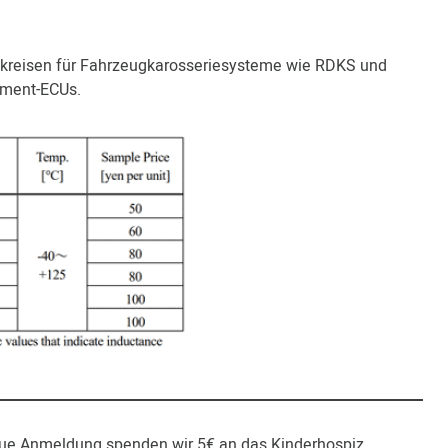
gskreisen für Fahrzeugkarosseriesysteme wie RDKS und
nment-ECUs.
eue Anmeldung spenden wir 5€ an das Kinderhospiz