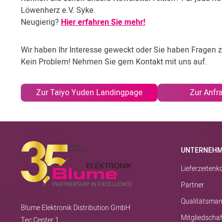
Löwenherz e.V. Syke.
Neugierig?
Hier erfahren Sie mehr!
Wir haben Ihr Interesse geweckt oder Sie haben Fragen 
Kein Problem! Nehmen Sie gern Kontakt mit uns auf.
Zur Taiyo Yuden Landingpage
Zur Anfr
UNTERNEH
Lieferzeiten
Partner
Qualitätsma
Blume Elektronik Distribution GmbH
Mitgliedscha
Tec Center 1