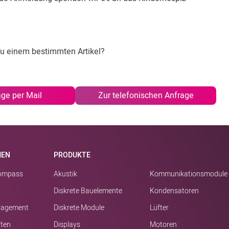
zu einem bestimmten Artikel?
age per Mail
Zur telefonischen Anfrage
MEN
PRODUKTE
kompass
Akustik
Kommunikationsmodule
Diskrete Bauelemente
Kondensatoren
nagement
Diskrete Module
Lüfter
ften
Displays
Motoren