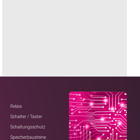
Relais
Schalter / Taster
Schaltungsschutz
Speicherbausteine