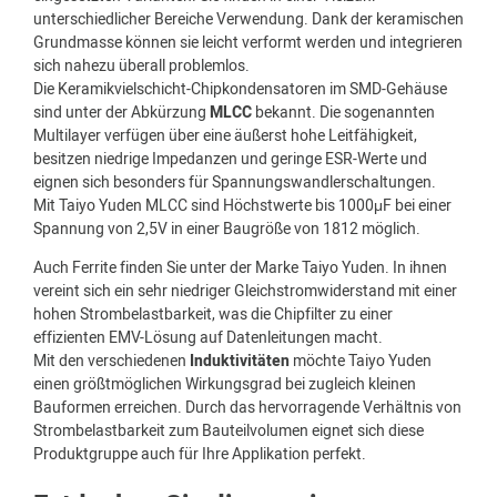
unterschiedlicher Bereiche Verwendung. Dank der keramischen
Grundmasse können sie leicht verformt werden und integrieren
sich nahezu überall problemlos.
Die Keramikvielschicht-Chipkondensatoren im SMD-Gehäuse
sind unter der Abkürzung
MLCC
bekannt. Die sogenannten
Multilayer verfügen über eine äußerst hohe Leitfähigkeit,
besitzen niedrige Impedanzen und geringe ESR-Werte und
eignen sich besonders für Spannungswandlerschaltungen.
Mit Taiyo Yuden MLCC sind Höchstwerte bis 1000μF bei einer
Spannung von 2,5V in einer Baugröße von 1812 möglich.
Auch Ferrite finden Sie unter der Marke Taiyo Yuden. In ihnen
vereint sich ein sehr niedriger Gleichstromwiderstand mit einer
hohen Strombelastbarkeit, was die Chipfilter zu einer
effizienten EMV-Lösung auf Datenleitungen macht.
Mit den verschiedenen
Induktivitäten
möchte Taiyo Yuden
einen größtmöglichen Wirkungsgrad bei zugleich kleinen
Bauformen erreichen. Durch das hervorragende Verhältnis von
Strombelastbarkeit zum Bauteilvolumen eignet sich diese
Produktgruppe auch für Ihre Applikation perfekt.