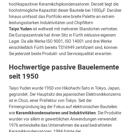
hochkapazitiver Keramikchipkondensatoren: Derzeit liegt die
höchstmögliche Kapazität dieser Bauteile bei 1000µF. Darüber
hinaus umfasst das Portfolio eine breite Palette an extrem
leistungsstarken Induktivitäten und Chipfiltern.
Taiyo Yuden
ist weltweit mit mehreren Standorten vertreten.
Die Europazentrale hat ihren Sitz in Fürth inklusive eigenem
Lager. Da alle Werke ISO 9001, ISO 14001 und drei Werke
einschließlich Fürth bereits TS16949 zertifiziert sind, können
Sie jederzeit beste Produkt- und Servicequalität erwarten.
Hochwertige passive Bauelemente
seit 1950
Taiyo Yuden wurde 1950 von Hikohachi Sato in Tokyo, Japan,
gegründet. Der Hauptsitz des japanischen Elektronikkonzerns
ist in Chūō, einer Präfektur von Tokyo. Seit der
Firmengründung lag der Fokus auf elektronischen Bauteilen
wie
Keramikkondensatoren und Induktivitäten
. Die Produkte
wurden vor allem in gewerblichen Anwendungen verwendet.
1976 entwickelte das Unternehmen die axial bedrahteten
Keramikkondensatoren, 1984 folgte der