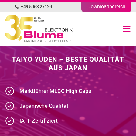
Downloadbereich
+49 5063 2712-0
DE
Produktübersicht
Portfolio
TAIYO YUDEN – BESTE QUALITÄT
Unternehmen
AUS JAPAN
News
Marktführer MLCC High Caps
Blog
Japanische Qualität
Kontakt
IATF Zertifiziert