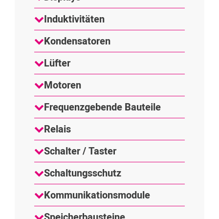
Induktivitäten
Kondensatoren
Lüfter
Motoren
Frequenzgebende Bauteile
Relais
Schalter / Taster
Schaltungsschutz
Kommunikationsmodule
Speicherbausteine