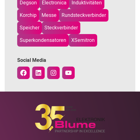
Degson
Electronica
Induktivitäten
Korchip
Messe
Rundsteckverbinder
Speicher
Steckverbinder
Superkondensatoren
XSemitron
Social Media